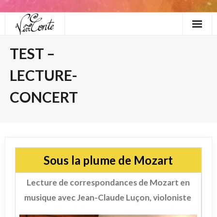
Skip
to
content
TEST –
LECTURE-
CONCERT
Sous la plume de Mozart
Lecture de correspondances de Mozart en
musique avec Jean-Claude Luçon, violoniste